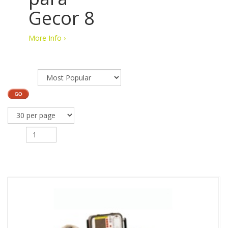
Gecor 8
More Info ›
Sort By:
Page
of 1