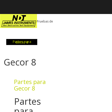
”
Uste esta aqui:
Home
>
Pruebas de
Corrosión
>
Gecor 8
ELIGE POR SUBCATEGORIA:
Partes para Gecor 8
Gecor 8
Partes para
Gecor 8
Partes
para