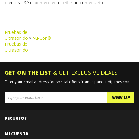
clientes...
Sé el primero en escribir un comentario
Browse for more products in the same category as this
item:
Pruebas de
Ultrasonido
>
Vu-Con®
Pruebas de
Ultrasonido
GET ON THE LIST
& GET EXCLUSIVE DEALS
Enter your email address for special offers from espanol.ndtjames.com
RECURSOS
MI CUENTA