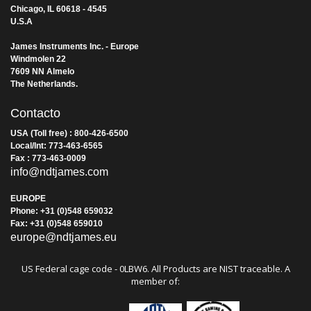
Chicago, IL 60618 - 4545
U.S.A
James Instruments Inc. - Europe
Windmolen 22
7609 NN Almelo
The Netherlands
.
Contacto
USA (Toll free) : 800-426-6500
Local/Int: 773-463-6565
Fax : 773-463-0009
info@ndtjames.com
EUROPE
Phone: +31 (0)548 659032
Fax: +31 (0)548 659010
europe@ndtjames.eu
US Federal cage code - 0LBW6. All Products are NIST traceable. A
member of: