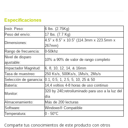
Especificaciones
Instr. Peso:
6 lbs. (2.75Kg)
Peso del envío:
17 lbs. (7.7 Kg)
4.5" x 8.5" x 10.5" (114.3mm x 223.5mm x
Dimensiones:
267mm)
Rango de frecuencia:
0-50khz
Nivel de disparo
10% a 90% de valor de rango completo
ajustable:
Impactador
Magnitud:
6, 8, 10, 12, 14, & 16mm
Tasa de muestreo:
250 Ks/s, 500Ks/s, 1Ms/s, 2Ms/s
Selección de ganancia:
0.1, 0.5, 1, 2.5, 5, 10, 25 & 50
Batería:
14,4 voltios 4-8 horas de uso continuo
320 by 240;retroiluminado para uso a la luz del
Monitor:
día
Almacenamiento:
Más de 200 lecturas
Software:
Windows® Compatible
Temperatura:
0 - 50°C
Comparte tus conocimientos de este producto con otros