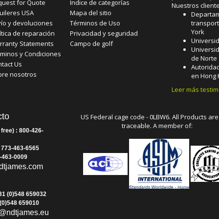
quest for Quote
Índice de categorías
Nuestros client
uileres USA
Mapa del sitio
Departa
ío y devoluciones
Términos de Uso
transpor
York
ítica de reparación
Privacidad y seguridad
Universi
rranty Statements
Campo de golf
Universi
minos y Condiciones
de Norte
tact Us
Autorida
bre nosotros
en Hong
Leer más testi
cto
US Federal cage code - 0LBW6. All Products are
traceable. A member of:
 free) : 800-426-
: 773-463-6565
3-463-0009
dtjames.com
31 (0)548 659032
 (0)548 659010
@ndtjames.eu