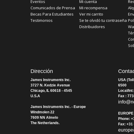
Eventos
Mi cuenta
Re
Comunicados de Prensa
Mi recompensa
Alq
Becas Para Estudiantes
Ver mi carrito
Env
Testimonios
Se te olvidó tu contraseña
Pol
Distribuidores
Wa
Tér
Con
So
Dirección
Conta
James Instruments Inc.
USA (Toll
3727 N. Kedzie Avenue
6500
Chicago, IL 60618 - 4545
Local/Int
U.S.A
Fax : 77
info@n
James Instruments Inc. - Europe
Windmolen 22
EUROPE
7609 NN Almelo
Phone: +
The Netherlands
.
Fax: +31
europe