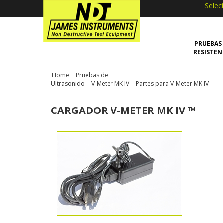
”
Selec
PRUEBAS
RESISTEN
Home
>
Pruebas de
Ultrasonido
>
V-Meter MK IV
>
Partes para V-Meter MK IV
>
CARGADOR V-METER MK IV ™