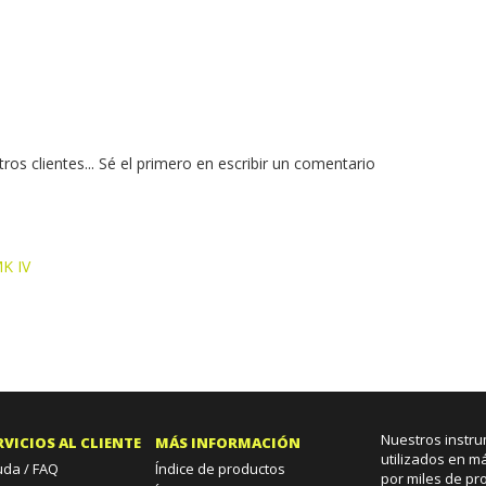
os clientes...
Sé el primero en escribir un comentario
 as this item:
MK IV
Nuestros instr
RVICIOS AL CLIENTE
MÁS INFORMACIÓN
utilizados en m
uda / FAQ
Índice de productos
por miles de pr