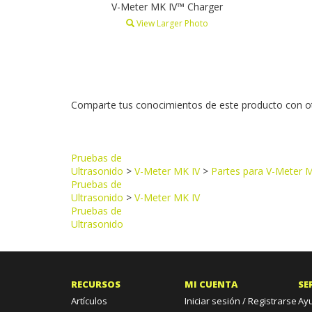
V-Meter MK IV™ Charger
View Larger Photo
Comparte tus conocimientos de este producto con otr
Browse for more products in the same category
Pruebas de
Ultrasonido
>
V-Meter MK IV
>
Partes para V-Meter 
Pruebas de
Ultrasonido
>
V-Meter MK IV
Pruebas de
Ultrasonido
RECURSOS
MI CUENTA
SE
Artículos
Iniciar sesión / Registrarse
Ay