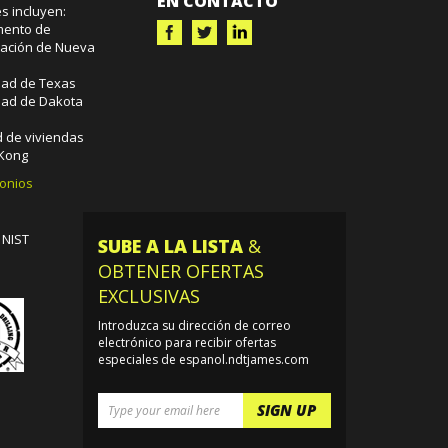
EN CONTACTO
es incluyen:
mento de
tación de Nueva
dad de Texas
dad de Dakota
d de viviendas
 Kong
monios
 NIST
SUBE A LA LISTA
&
OBTENER OFERTAS
EXCLUSIVAS
Introduzca su dirección de correo
electrónico para recibir ofertas
especiales de espanol.ndtjames.com